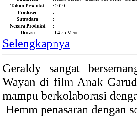
Tahun Produksi
:
2019
Produser
:
-
Sutradara
:
-
Negara Produksi
:
Durasi
:
04:25 Menit
Selengkapnya
Geraldy sangat bersema
Wayan di film Anak Garuda 
mampu berkolaborasi dengan
⁣ Hemm penasaran dengan so