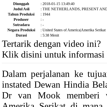
Diunggah
:
2018-01-15 13:49:40
Judul Asli
:
THE NETHERLANDS, PRESENT AN
Tahun Produksi
:
1944
Produser
:
-
Sutradara
:
-
Negara Produksi
:
United States of America|Amerika Serikat
Durasi
:
5:38 Menit
Tertarik dengan video ini?
Klik disini
untuk informasi l
Dalam perjalanan ke tuju
instated Dewan Hindia Bela
Dr van Mook memberi w
Amerika Serikat di mana