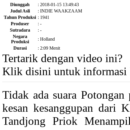
Diunggah
:
2018-01-15 13:49:43
Judul Asli
:
INDIE WAAKZAAM
Tahun Produksi
:
1941
Produser
:
-
Sutradara
:
-
Negara
:
Holland
Produksi
Durasi
:
2:09 Menit
Tertarik dengan video ini?
Klik disini
untuk informasi l
Tidak ada suara Potongan
kesan kesanggupan dari KN
Tandjong Priok Menampil