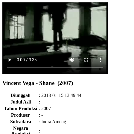
Vincent Vega - Shane (2007)
Diunggah
:
2018-01-15 13:49:44
Judul Asli
:
Tahun Produksi
:
2007
Produser
:
-
Sutradara
:
Indra Ameng
Negara
:
Produksi