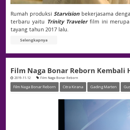
Rumah produksi
Starvision
bekerjasama deng
terbaru yaitu
Trinity Traveler
film ini merupa
tayang tahun 2017 lalu.
Selengkapnya
Film Naga Bonar Reborn Kembali 
2019-11-12
Film Naga Bonar Reborn
Film Naga Bonar Reborn
Citra Kirana
Gading Marten
Gus