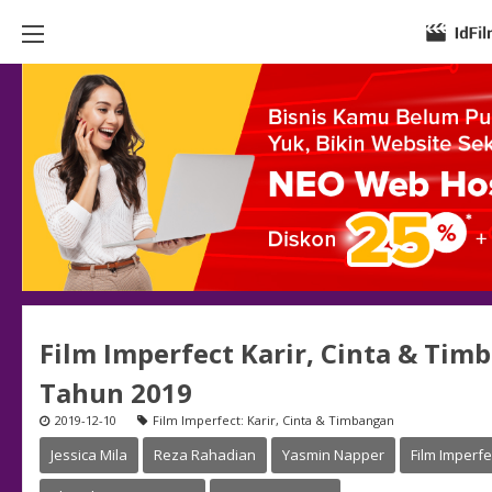
Film Imperfect Karir, Cinta & Tim
Tahun 2019
2019-12-10
Film Imperfect: Karir, Cinta & Timbangan
Jessica Mila
Reza Rahadian
Yasmin Napper
Film Imperfe