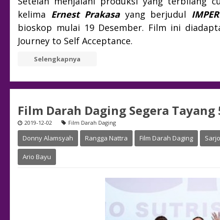
Setelah menjalani produksi yang terbilang 
kelima
Ernest Prakasa
yang berjudul
IMPER
bioskop mulai 19 Desember. Film ini diadapta
Journey to Self Acceptance.
Selengkapnya
Film Darah Daging Segera Tayang 
2019-12-02
Film Darah Daging
Donny Alamsyah
Rangga Nattra
Film Darah Daging
Sarj
Ario Bayu