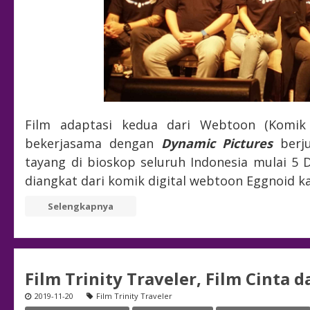
Film adaptasi kedua dari Webtoon (Komik 
bekerjasama dengan
Dynamic Pictures
berj
tayang di bioskop seluruh Indonesia mulai 5 
diangkat dari komik digital webtoon Eggnoid k
Selengkapnya
Film Trinity Traveler, Film Cinta
2019-11-20
Film Trinity Traveler