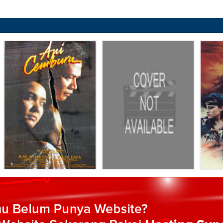
:
Berwarna
:
Selesai / Rilis