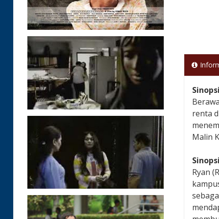
Infor
Sinops
Berawa
renta d
menemu
Malin 
Sinops
Ryan (R
kampus
sebaga
mendap