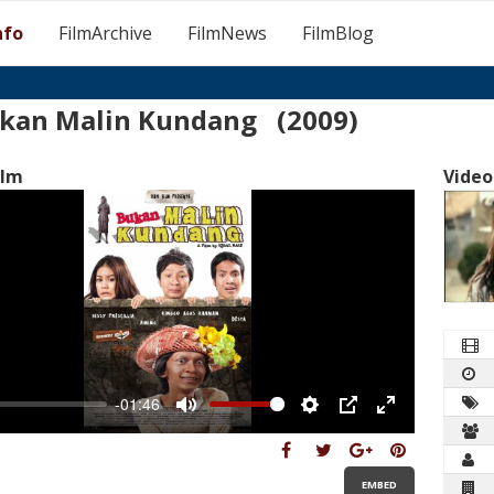
nfo
FilmArchive
FilmNews
FilmBlog
kan Malin Kundang (2009)
ilm
Video
-01:46
Mute
Settings
PIP
Enter
fullscreen
EMBED