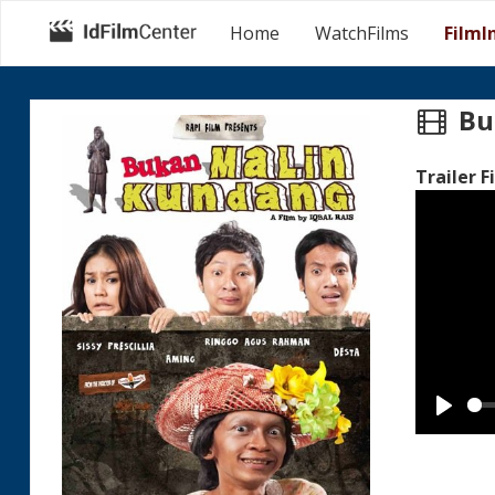
Home
WatchFilms
FilmI
Bu
Trailer F
Play