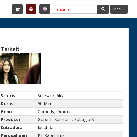
Masuk
 Terkait
Status
:
Selesai / Rilis
Durasi
:
90 Menit
Genre
:
Comedy, Drama
Produser
:
Gope T. Samtani
,
Subagio S.
Sutradara
:
Iqbal Rais
Perusahaan
:
PT Rapi Films