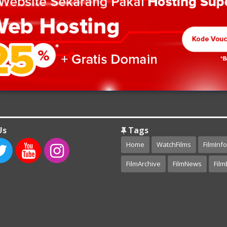
Us
Tags
Home
WatchFilms
FilmInfo
FilmArchive
FilmNews
Film