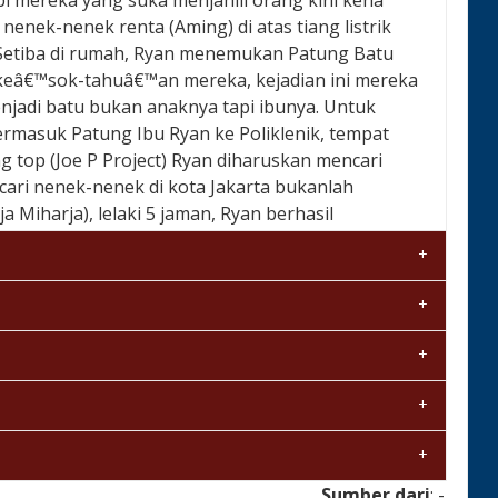
bi mereka yang suka menjahili orang kini kena
nek-nenek renta (Aming) di atas tiang listrik
 Setiba di rumah, Ryan menemukan Patung Batu
keâ€™sok-tahuâ€™an mereka, kejadian ini mereka
jadi batu bukan anaknya tapi ibunya. Untuk
masuk Patung Ibu Ryan ke Poliklenik, tempat
 top (Joe P Project) Ryan diharuskan mencari
ari nenek-nenek di kota Jakarta bukanlah
Miharja), lelaki 5 jaman, Ryan berhasil
encarian Nenek Rapiah (Aming) menjadi
, Ado & Luna pun menjadi taruhannya. Apa yang
Sumber dari
: -