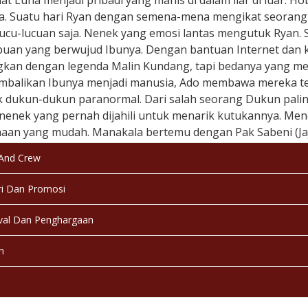
 Luna menjadi pribadi yang manis di dalam liar di luar. Ho
a. Suatu hari Ryan dengan semena-mena mengikat seorang ne
lucu-lucuan saja. Nenek yang emosi lantas mengutuk Ryan.
uan yang berwujud Ibunya. Dengan bantuan Internet dan 
kan dengan legenda Malin Kundang, tapi bedanya yang men
balikan Ibunya menjadi manusia, Ado membawa mereka ter
k dukun-dukun paranormal. Dari salah seorang Dukun paling
nenek yang pernah dijahili untuk menarik kutukannya. Menc
aan yang mudah. Manakala bertemu dengan Pak Sabeni (Jaja 
kan nenek tersebut, Nenek Rapiah namanya. Perjalanan p
 And Crew
angan seru, emosional dan menggelikan. Persahabatan Ryan
erjadi dengan patung ibu Ryan?
i Dan Promosi
 & Tanggal Rilis:
Indonesia, 23 Desember 2009
val Dan Penghargaan
kasi:
17+
n
a:
Bahasa Indonesia