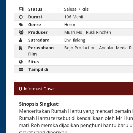
Status
:
Selesai / Rilis
Durasi
:
106 Menit
Genre
:
Horor
Produser
:
Musri Md
,
Rusli Rinchen
Sutradara
:
Dwi Ilalang
Perusahaan
:
Bejo Production
,
Andalan Media R
Film
Situs
:
-
Tampil di
:
-
Informasi Dasar
Sinopsis Singkat:
Menceritakan Rumah Hantu yang mencari pemain b
Rumah Hantu tersebut di kendalikaan oleh Mr Hun
mati. Roh mereka dijadikan penghuni hantu baru 
syarat yang diberikan.