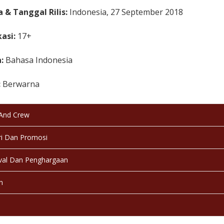
 & Tanggal Rilis:
Indonesia, 27 September 2018
kasi:
17+
a:
Bahasa Indonesia
:
Berwarna
:
Selesai / Rilis
 And Crew
i Dan Promosi
val Dan Penghargaan
n