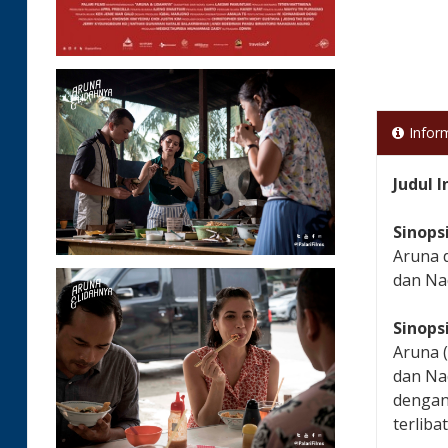
Infor
Judul 
Sinops
Aruna 
dan Na
Sinops
Aruna 
dan Na
dengan
terlib