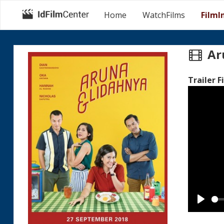
Home
WatchFilms
FilmI
Ar
Trailer F
Play