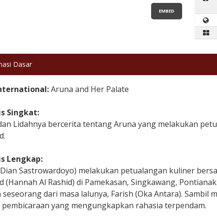
EMBED
masi Dasar
International:
Aruna and Her Palate
is Singkat:
dan Lidahnya bercerita tentang Aruna yang melakukan pet
d.
is Lengkap:
(Dian Sastrowardoyo) melakukan petualangan kuliner bers
d (Hannah Al Rashid) di Pamekasan, Singkawang, Pontianak
 seseorang dari masa lalunya, Farish (Oka Antara). Sambi
at pembicaraan yang mengungkapkan rahasia terpendam.