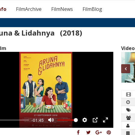
nfo
FilmArchive
FilmNews
FilmBlog
una & Lidahnya (2018)
ilm
Video
-01:45
Mute
Settings
PIP
Enter
fullscreen