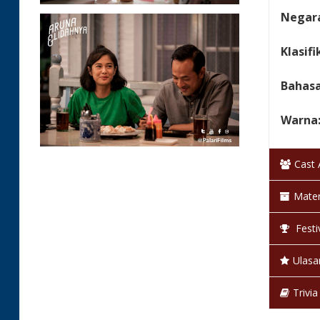
Negara
Klasifi
Bahas
Warna
Status
Cast
Mater
Festi
Ulasa
Trivia