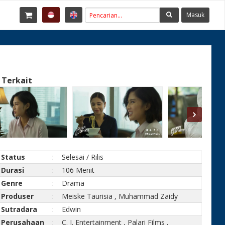
Masuk
 Terkait
Status
:
Selesai / Rilis
Durasi
:
106 Menit
Genre
:
Drama
Produser
:
Meiske Taurisia
,
Muhammad Zaidy
Sutradara
:
Edwin
Perusahaan
:
C. J. Entertainment
,
Palari Films
,