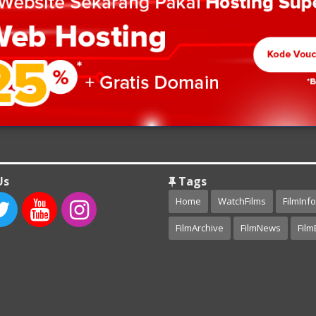
Us
Tags
Home
WatchFilms
FilmInfo
FilmArchive
FilmNews
Film