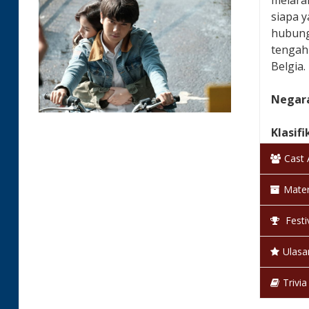
melaran
siapa 
hubung
tengah 
Belgia
Negara
Klasifi
Cast
Bahas
Mater
Warna
Festi
Status
Ulasa
Trivia