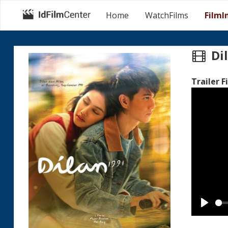
Home
WatchFilms
FilmI
Di
Trailer F
Play