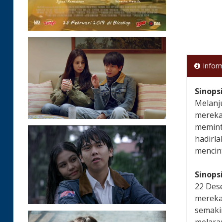
Infor
Sinops
Melanju
mereka
memint
hadirl
mencint
Sinops
22 Des
mereka 
semaki