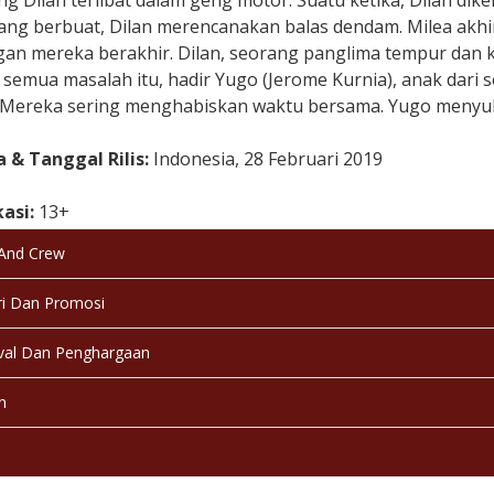
g Dilan terlibat dalam geng motor. Suatu ketika, Dilan dik
yang berbuat, Dilan merencanakan balas dendam. Milea akhi
an mereka berakhir. Dilan, seorang panglima tempur dan ke
semua masalah itu, hadir Yugo (Jerome Kurnia), anak dari 
. Mereka sering menghabiskan waktu bersama. Yugo menyukai
 & Tanggal Rilis:
Indonesia, 28 Februari 2019
kasi:
13+
 And Crew
a:
Bahasa Indonesia
i Dan Promosi
:
Berwarna
val Dan Penghargaan
:
Selesai / Rilis
n