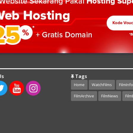
Us
Tags
Home
WatchFilms
FilmInfo
FilmArchive
FilmNews
Film