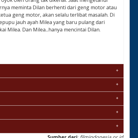
eroyok oleh orang tak dikenal. Saat mengetahui
rnya meminta Dilan berhenti dari geng motor atau
tua geng motor, akan selalu terlibat masalah. Di
sepupu jauh ayah Milea yang baru pulang dari
 Milea. Dan Milea...hanya mencintai Dilan.
Sumber dari
:
filmindonesia.or.id