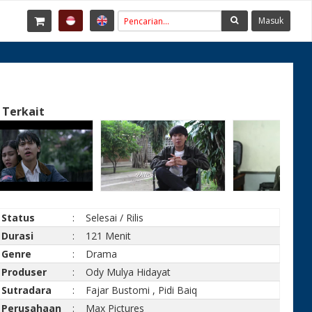
Masuk
 Terkait
Status
:
Selesai / Rilis
Durasi
:
121 Menit
Genre
:
Drama
Produser
:
Ody Mulya Hidayat
Sutradara
:
Fajar Bustomi
,
Pidi Baiq
Perusahaan
:
Max Pictures