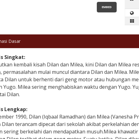
EMBED
masi Dasar
is Singkat:
tkan kembali kisah Dilan dan Milea, kini Dilan dan Milea 
, permasalahan mulai muncul diantara Dilan dan Milea. Mil
a Dilan untuk berhenti dari geng motor atau hubungan mer
ah Yugo. Milea sering menghabiskan waktu dengan Yugo. Yu
ai Dilan.
is Lengkap:
ember 1990, Dilan (Iqbaal Ramadhan) dan Milea (Vanesha Pr
Dilan terancam dipecat dari sekolah akibat perkelahian de
n sering berkelahi dan mendapatkan musuh.Milea khawatir