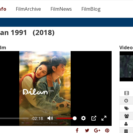
nfo
FilmArchive
FilmNews
FilmBlog
lan 1991 (2018)
ilm
Video
-02:18
Mute
Settings
PIP
Enter
fullscreen