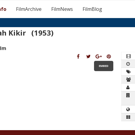
nfo
FilmArchive
FilmNews
FilmBlog
h Kikir (1953)
ilm
EMBED