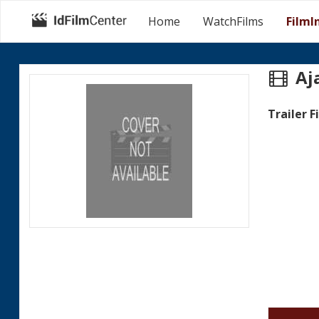
Home
WatchFilms
FilmI
Aja
Trailer F