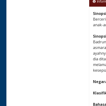
Infor
Sinops
Berceri
anak-a
Sinops
Badrun
asmara 
ayahny
dia di
melama
kesepi
Negara
Klasifi
Bahas