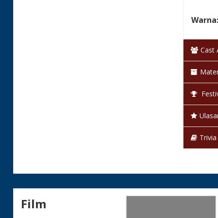
Warna
Status
Cast
Mater
Festi
Ulasa
Trivia
Film