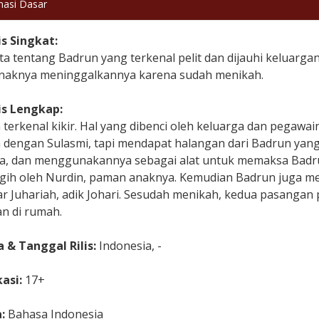
masi Dasar
is Singkat:
ta tentang Badrun yang terkenal pelit dan dijauhi keluargan
naknya meninggalkannya karena sudah menikah.
is Lengkap:
 terkenal kikir. Hal yang dibenci oleh keluarga dan pegaw
dengan Sulasmi, tapi mendapat halangan dari Badrun yang t
a, dan menggunakannya sebagai alat untuk memaksa Badru
tagih oleh Nurdin, paman anaknya. Kemudian Badrun juga 
r Juhariah, adik Johari. Sesudah menikah, kedua pasangan
an di rumah.
 & Tanggal Rilis:
Indonesia, -
kasi:
17+
a:
Bahasa Indonesia