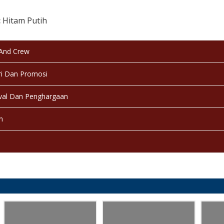
:
Hitam Putih
:
Selesai / Rilis
 And Crew
i Dan Promosi
val Dan Penghargaan
n