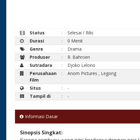
Status
:
Selesai / Rilis
Durasi
:
0 Menit
Genre
:
Drama
Produser
:
R. Bahroen
Sutradara
:
Djoko Lelono
Perusahaan
:
Anom Pictures
,
Legong
Film
Situs
:
-
Tampil di
:
-
Informasi Dasar
Sinopsis Singkat:
Karena cemburu, sang istri berdansa dengan pria 