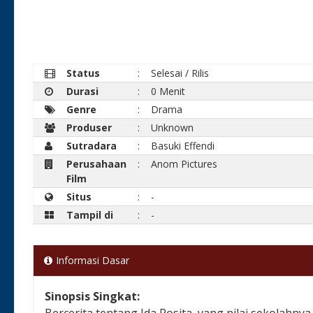
Status
:
Selesai / Rilis
Durasi
:
0 Menit
Genre
:
Drama
Produser
:
Unknown
Sutradara
:
Basuki Effendi
Perusahaan
:
Anom Pictures
Film
Situs
:
-
Tampil di
:
-
Informasi Dasar
Sinopsis Singkat:
Bercerita tentang Ida Rosita, yang nilai sekolahn