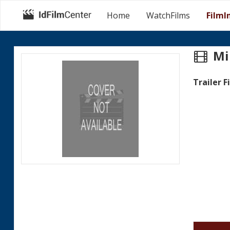
Home
WatchFilms
FilmI
Mi
Trailer F