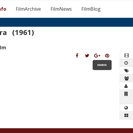
nfo
FilmArchive
FilmNews
FilmBlog
ra (1961)
ilm
EMBED