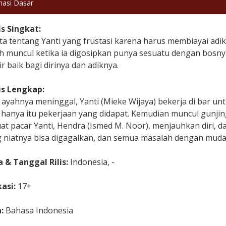
masi Dasar
is Singkat:
ta tentang Yanti yang frustasi karena harus membiayai adi
h muncul ketika ia digosipkan punya sesuatu dengan bosny
r baik bagi dirinya dan adiknya.
is Lengkap:
ayahnya meninggal, Yanti (Mieke Wijaya) bekerja di bar un
hanya itu pekerjaan yang didapat. Kemudian muncul gunjinga
 pacar Yanti, Hendra (Ismed M. Noor), menjauhkan diri, dan
 niatnya bisa digagalkan, dan semua masalah dengan mudah
 & Tanggal Rilis:
Indonesia, -
kasi:
17+
a:
Bahasa Indonesia