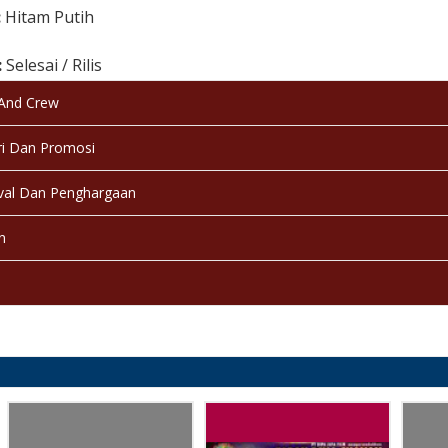
:
Hitam Putih
:
Selesai / Rilis
 And Crew
i Dan Promosi
val Dan Penghargaan
n