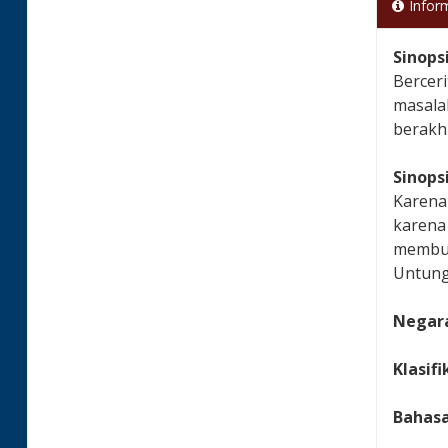
Infor
Sinops
Berceri
masala
berakhi
Sinops
Karena 
karena 
membuat
Untung
Negara
Klasifi
Bahas