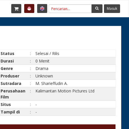
Masuk
Status
:
Selesai / Rilis
Durasi
:
0 Menit
Genre
:
Drama
Produser
:
Unknown
Sutradara
:
M. Sharieffudin A.
Perusahaan
:
Kalimantan Motion Pictures Ltd
Film
Situs
:
-
Tampil di
:
-