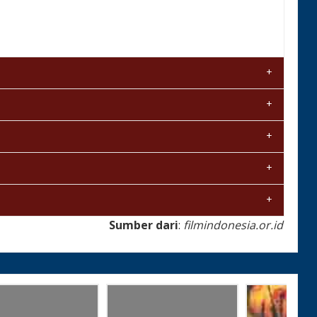
Sumber dari
:
filmindonesia.or.id