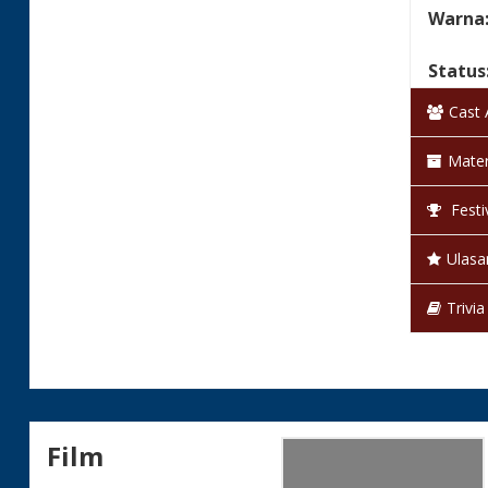
Warna
Status
Cast
Mater
Festi
Ulasa
Trivia
Film