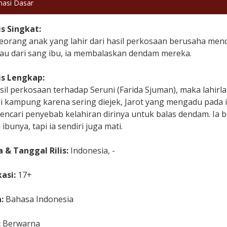
masi Dasar
is Singkat:
seorang anak yang lahir dari hasil perkosaan berusaha men
sau dari sang ibu, ia membalaskan dendam mereka.
is Lengkap:
sil perkosaan terhadap Seruni (Farida Sjuman), maka lahirl
i kampung karena sering diejek, Jarot yang mengadu pada i
 mencari penyebab kelahiran dirinya untuk balas dendam. I
n ibunya, tapi ia sendiri juga mati.
 & Tanggal Rilis:
Indonesia, -
kasi:
17+
a:
Bahasa Indonesia
:
Berwarna