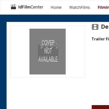
Home
WatchFilms
FilmI
De
Trailer F