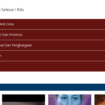
:
Selesai / Rilis
 And Crew
i Dan Promosi
val Dan Penghargaan
n