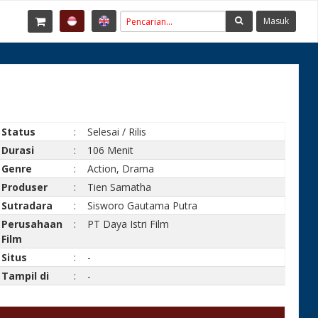
Masuk
Status
:
Selesai / Rilis
Durasi
:
106 Menit
Genre
:
Action, Drama
Produser
:
Tien Samatha
Sutradara
:
Sisworo Gautama Putra
Perusahaan
:
PT Daya Istri Film
Film
Situs
:
-
Tampil di
:
-