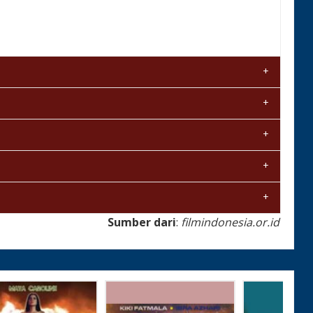
Sumber dari
:
filmindonesia.or.id