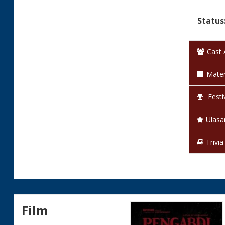
Status
Cast
Mater
Festi
Ulasa
Trivia
Film