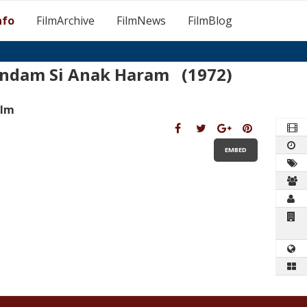
nfo
FilmArchive
FilmNews
FilmBlog
ndam Si Anak Haram (1972)
ilm
EMBED