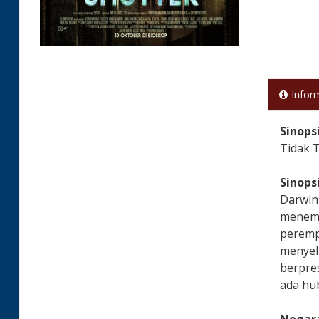
Infor
Sinops
Tidak 
Sinops
Darwin
menemu
peremp
menyeli
berpres
ada hu