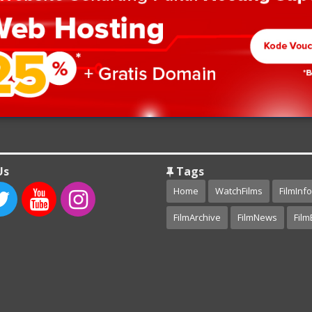
Us
Tags
Home
WatchFilms
FilmInfo
FilmArchive
FilmNews
Film