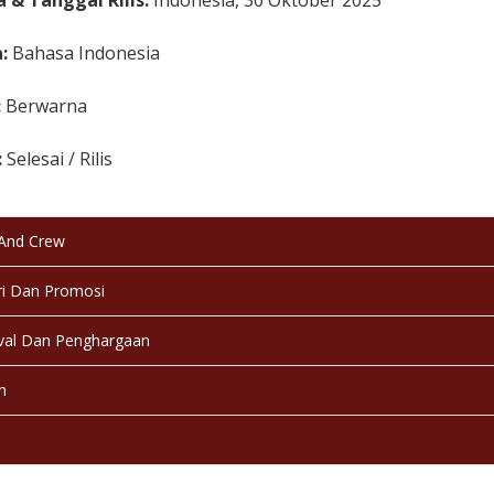
 & Tanggal Rilis:
Indonesia, 30 Oktober 2025
a:
Bahasa Indonesia
:
Berwarna
:
Selesai / Rilis
 And Crew
i Dan Promosi
val Dan Penghargaan
n