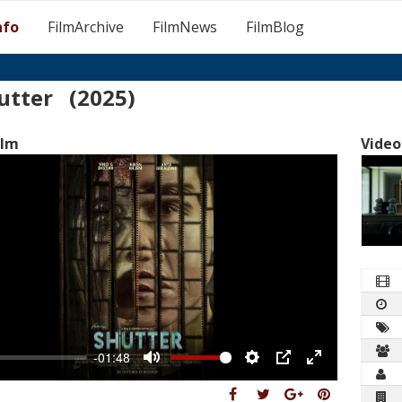
nfo
FilmArchive
FilmNews
FilmBlog
utter (2025)
ilm
Video
-01:48
Mute
Settings
PIP
Enter
fullscreen