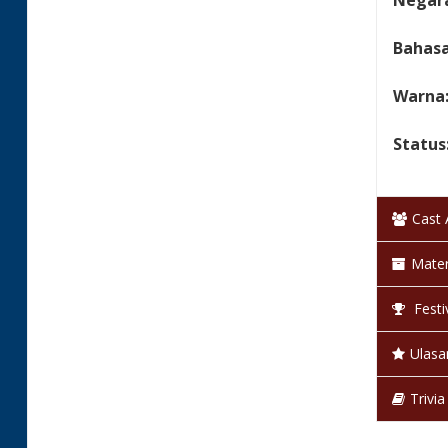
Negara
Bahas
Warna
Status
Cast
Mater
Festi
Ulasa
Trivia