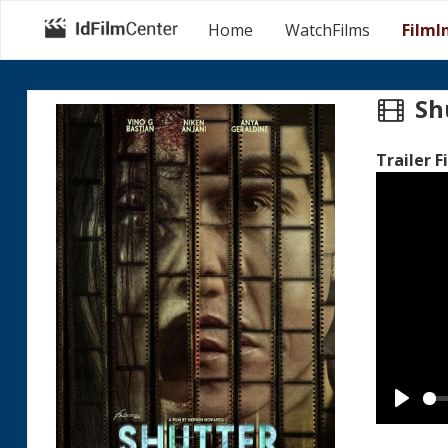
Home
WatchFilms
FilmI
Sh
Trailer F
Play