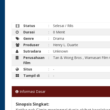
Status
:
Selesai / Rilis
Durasi
:
0 Menit
Genre
:
Drama
Produser
:
Henry L. Duarte
Sutradara
:
Unknown
Perusahaan
:
Tan & Wong Bros
,
Warnasari Film
Film
Situs
:
-
Tampil di
:
-
Informasi Dasar
Sinopsis Singkat:
Ketika pak Gimin meninggal dunia akibat kecelakaa