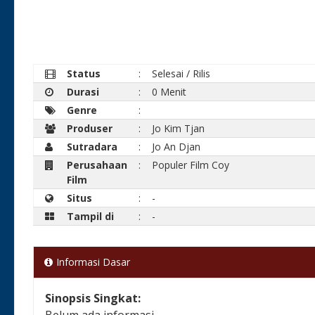
Status
:
Selesai / Rilis
Durasi
:
0 Menit
Genre
:
Produser
:
Jo Kim Tjan
Sutradara
:
Jo An Djan
Perusahaan
:
Populer Film Coy
Film
Situs
:
-
Tampil di
:
-
Informasi Dasar
Sinopsis Singkat:
Belum ada informasi.