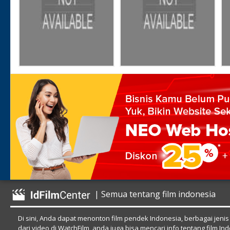
| Semua tentang film indonesia
Di sini, Anda dapat menonton film pendek Indonesia, berbagai jenis
dari video di WatchFilm, anda juga bisa mencari info tentang film In