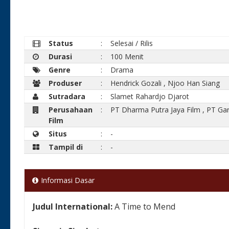
Status
:
Selesai / Rilis
Durasi
:
100 Menit
Genre
:
Drama
Produser
:
Hendrick Gozali
,
Njoo Han Siang
Sutradara
:
Slamet Rahardjo Djarot
Perusahaan
:
PT Dharma Putra Jaya Film
,
PT Gar
Film
Situs
:
-
Tampil di
:
-
Informasi Dasar
Judul International:
A Time to Mend