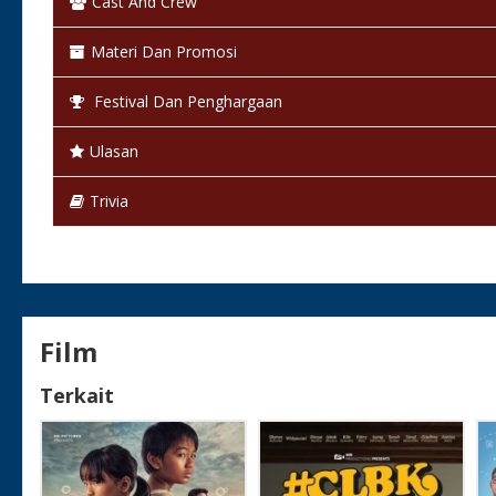
Cast And Crew
Negara & Tanggal Rilis:
Indonesia, -
Materi Dan Promosi
Klasifikasi:
21+
Festival Dan Penghargaan
Bahasa:
Bahasa Indonesia
Ulasan
Warna:
Berwarna
Trivia
Status:
Selesai / Rilis
Film
Terkait