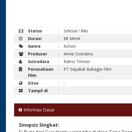
Status
:
Selesai / Rilis
Durasi
:
88 Menit
Genre
:
Action
Produser
:
Annie Soeratno
Sutradara
:
Ratno Timoer
Perusahaan
:
PT Sepakat Bahagia Film
Film
Situs
:
-
Tampil di
:
-
Informasi Dasar
Sinopsis Singkat:
Si Buta dari Gua Hantu yang tiba di desa Tana Tor