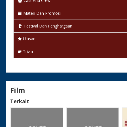
Cast And Crew
Klasifikasi:
17+
Materi Dan Promosi
Bahasa:
Bahasa Indonesia
Festival Dan Penghargaan
Warna:
Berwarna
Ulasan
Status:
Selesai / Rilis
Trivia
Film
Terkait