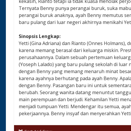
kekasih, Rianto tetapi ia tidak kuasa menolak pe
Ternyata Benny punya perangai buruk, suka mabu
perangai buruk anaknya, ayah Benny memutus sem
baru pulang dari luar negeri akhirnya menikahi Yett
Sinopsis Lengkap:
Yetti (Gina Adriana) dan Rianto (Onnes Holmans), d
karena memang berasal dari keluarga miskin. Prest
perusahaannya. Dalam sebuah pertemuan keluarga
(Yoseph Lalado) yang baru pulang sekolah di luar 
dengan Benny yang memang menaruh minat besar pad
karena ayahnya berhutang pada ayah Benny. Apala
dengan Benny. Pasangan baru ini untuk sementara 
berubah. Seorang wanita datang menuntut tanggun
main perempuan dan berjudi. Kehamilan Yetti menam
menjadi tumpuan Yetti. Mendengar itu semua, aya
pekerjaannya. Benny insyaf dan menyerahkan Yetti
Negara & Tanggal Rilis:
Indonesia, -