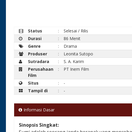
Status
:
Selesai / Rilis
Durasi
:
86 Menit
Genre
:
Drama
Produser
:
Leonita Sutopo
Sutradara
:
S. A. Karim
Perusahaan
:
PT Inem Film
Film
Situs
:
-
Tampil di
:
-
Informasi Dasar
Sinopsis Singkat:
Sumi adalah seorang janda beranak yang mencoba p