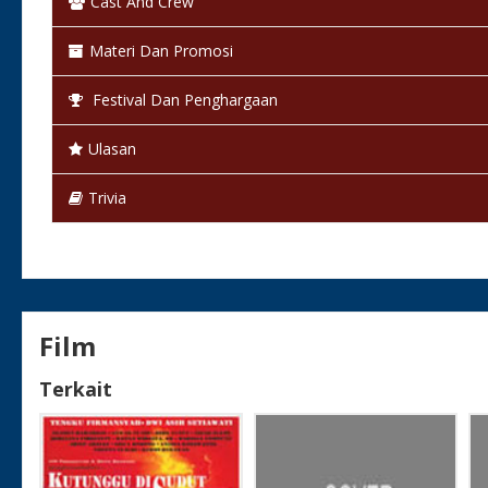
Cast And Crew
Bahasa:
Bahasa Indonesia
Materi Dan Promosi
Warna:
Berwarna
Festival Dan Penghargaan
Status:
Selesai / Rilis
Ulasan
Trivia
Film
Terkait