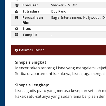
Produser
:
Shanker R. S. Bsc
Sutradara
:
Boy Rano
Perusahaan
:
Eagle Entertainment Hollywood
,
Di
Film
Situs
:
-
Tampil di
:
-
Informasi Dasar
Sinopsis Singkat:
Menceritakan tentang Lisna yang mengalami kejad
Setiba di apartement kakaknya, Lisna juga menga
Sinopsis Lengkap:
Lisna, gadis piatu yang merasa kesepian setelah 
kakak satu-satunya yang sudah lama berpisah de