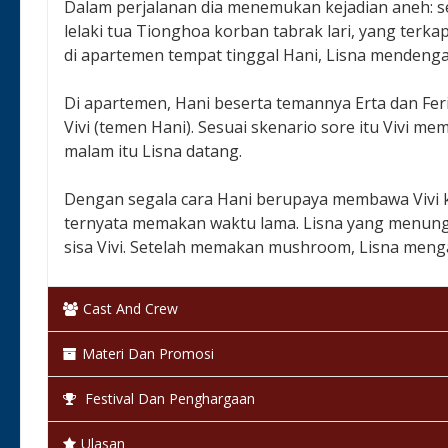
Dalam perjalanan dia menemukan kejadian aneh: s
lelaki tua Tionghoa korban tabrak lari, yang terka
di apartemen tempat tinggal Hani, Lisna mendengar 
Di apartemen, Hani beserta temannya Erta dan Fer
Vivi (temen Hani). Sesuai skenario sore itu Vivi 
malam itu Lisna datang.
Dengan segala cara Hani berupaya membawa Vivi k
ternyata memakan waktu lama. Lisna yang menun
sisa Vivi. Setelah memakan mushroom, Lisna meng
Negara & Tanggal Rilis:
Indonesia, 04 Juni 2015
Cast And Crew
Klasifikasi:
13+
Materi Dan Promosi
Bahasa:
Bahasa Indonesia
Festival Dan Penghargaan
Warna:
Berwarna
Ulasan