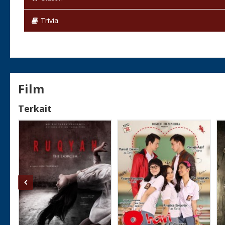
Status:
Selesai / Rilis
Trivia
Film
Terkait