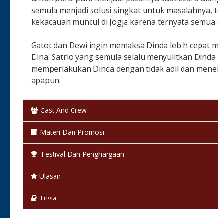
semula menjadi solusi singkat untuk masalahnya, 
kekacauan muncul di Jogja karena ternyata semua
Gatot dan Dewi ingin memaksa Dinda lebih cepat me
Dina. Satrio yang semula selalu menyulitkan Din
memperlakukan Dinda dengan tidak adil dan meneka
apapun.
Negara & Tanggal Rilis:
Indonesia, 12 Februari 2
Cast And Crew
Klasifikasi:
13+
Materi Dan Promosi
Bahasa:
Bahasa Indonesia
Festival Dan Penghargaan
Warna:
Berwarna
Ulasan
Status:
Selesai / Rilis
Trivia