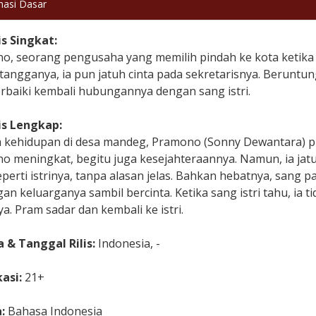
masi Dasar
is Singkat:
, seorang pengusaha yang memilih pindah ke kota ketika us
tangganya, ia pun jatuh cinta pada sekretarisnya. Beruntu
baiki kembali hubungannya dengan sang istri.
is Lengkap:
 kehidupan di desa mandeg, Pramono (Sonny Dewantara) pin
 meningkat, begitu juga kesejahteraannya. Namun, ia jatuh 
seperti istrinya, tanpa alasan jelas. Bahkan hebatnya, sa
n keluarganya sambil bercinta. Ketika sang istri tahu, ia
a. Pram sadar dan kembali ke istri.
 & Tanggal Rilis:
Indonesia, -
kasi:
21+
a:
Bahasa Indonesia