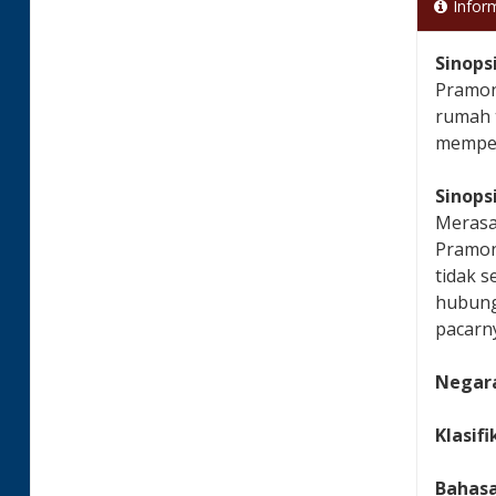
Infor
Sinops
Pramono
rumah 
memper
Sinops
Merasa
Pramono
tidak 
hubunga
pacarny
Negara
Klasifi
Bahas