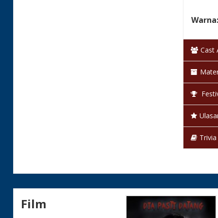
Warna
Status
Cast
Mater
Festi
Ulasa
Trivia
Film