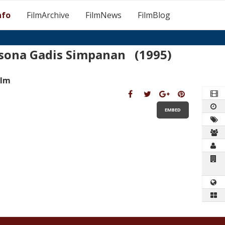
nfo
FilmArchive
FilmNews
FilmBlog
sona Gadis Simpanan (1995)
ilm
EMBED