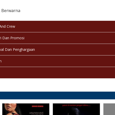
:
Berwarna
:
Selesai / Rilis
 And Crew
i Dan Promosi
val Dan Penghargaan
n