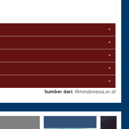
Sumber dari
:
filmindonesia.or.id