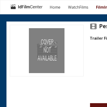
Home
WatchFilms
FilmI
Pe
Trailer F