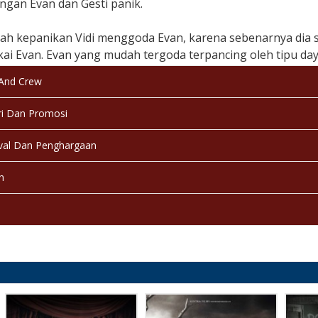
gan Evan dan Gesti panik.
gah kepanikan Vidi menggoda Evan, karena sebenarnya dia 
i Evan. Evan yang mudah tergoda terpancing oleh tipu daya 
an Evan dan Gesti terancam.
 And Crew
yang menghilang, harus berhadapan dengan perempuan yan
i Dan Promosi
 membunuh setiap pasangan yang melakukan pemotretan pre
val Dan Penghargaan
 & Tanggal Rilis:
Indonesia, -
n
kasi:
13+
a:
Bahasa Indonesia
:
Berwarna
:
Selesai / Rilis