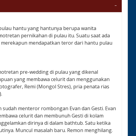
 pulau hantu yang hantunya berupa wanita
retan pernikahan di pulau itu. Suatu saat ada
u, merekapun mendapatkan teror dari hantu pulau
motretan pre-wedding di pulau yang dikenal
rempuan yang membawa celurit dan menggunakan
ografer, Remi (Mongol Stres), pria penata rias
.
n sudah menteror rombongan Evan dan Gesti. Evan
embawa celurit dan membunuh Gesti di kolam
gelamkan dirinya di dalam bathtub. Satu ketika
tinya. Muncul masalah baru. Remon menghilang.