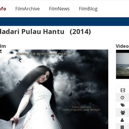
nfo
FilmArchive
FilmNews
FilmBlog
dadari Pulau Hantu (2014)
ilm
Video