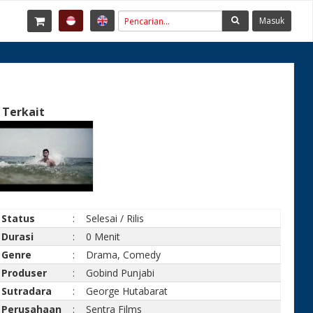
Masuk
 Terkait
Status
:
Selesai / Rilis
Durasi
:
0 Menit
Genre
:
Drama, Comedy
Produser
:
Gobind Punjabi
Sutradara
:
George Hutabarat
Perusahaan
:
Sentra Films