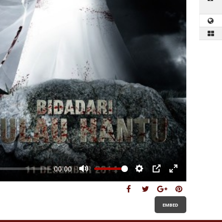
00:00
Mute
Settings
PIP
Enter
fullscreen
EMBED