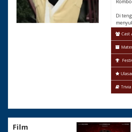
Rombon
Di ten
menyuka
Hubung
Cast
Remon 
Mater
Jesika
Festi
Negara
Ulasa
Klasifi
Trivia
Bahas
Warna
Status
Film