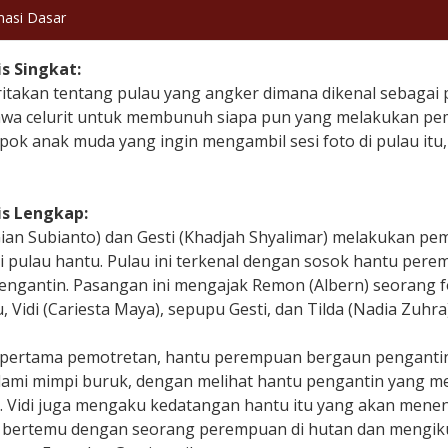
masi Dasar
is Singkat:
itakan tentang pulau yang angker dimana dikenal sebagai
a celurit untuk membunuh siapa pun yang melakukan pemot
pok anak muda yang ingin mengambil sesi foto di pulau it
is Lengkap:
Gian Subianto) dan Gesti (Khadjah Shyalimar) melakukan pe
i pulau hantu. Pulau ini terkenal dengan sosok hantu pe
ngantin. Pasangan ini mengajak Remon (Albern) seorang fot
 Vidi (Cariesta Maya), sepupu Gesti, dan Tilda (Nadia Zuhra)
i pertama pemotretan, hantu perempuan bergaun penganti
ami mimpi buruk, dengan melihat hantu pengantin yang m
. Vidi juga mengaku kedatangan hantu itu yang akan meneng
bertemu dengan seorang perempuan di hutan dan mengiku