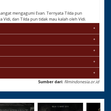
sangat mengagumi Evan. Ternyata Tilda pun
Vidi, dan Tilda pun tidak mau kalah oleh Vidi.
g bernama Jesika. Dia punya maksud yang jahat.
-wedding di pulau itu, karena dendam.
Sumber dari
:
filmindonesia.or.id