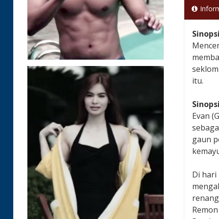
Infor
Sinops
Mencer
membaw
seklom
itu.
Sinops
Evan (
sebaga
gaun pe
kemayu,
Di har
mengal
renang
Remon 