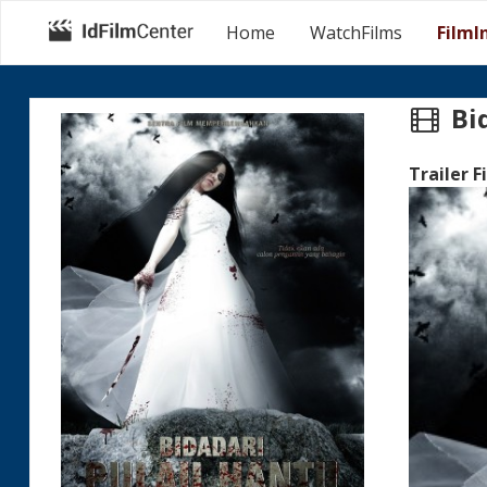
Home
WatchFilms
FilmI
Bi
Trailer F