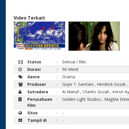
Video Terkait
Status
:
Selesai / Rilis
Durasi
:
90 Menit
Genre
:
Drama
Produser
:
Gope T. Samtani
,
Hendrick Gozali
Sutradara
:
Ai Manaf
,
Charles Gozali
,
Imron Ay
Perusahaan
:
Golden Light Studios
,
MagMa Enter
Film
Situs
:
-
Tampil di
:
-