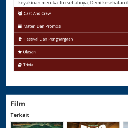
keyakinan mereka. Itu sebabnya, Demi kesehatan 
dengan dokter Oka, lelaki pilihan ibuany dan seima
Cast And Crew
Cahyo melewati masa terburuk dalam hidupnya. C
Materi Dan Promosi
yang lari ke pelukan laki-laki lain. Di Padang, D
melupakan Cahyo.
Festival Dan Penghargaan
Ada satu yang masih sulit dilupakan Cahyo maupu
Ulasan
keyakinan, tapi karena cinta.
Trivia
Negara & Tanggal Rilis:
Indonesia, 27 Desember 
Klasifikasi:
13+
Bahasa:
Bahasa Indonesia
Film
Warna:
Berwarna
Terkait
Status:
Selesai / Rilis