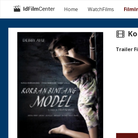
Home
WatchFilms
FilmI
Ko
Trailer F