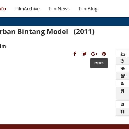
nfo
FilmArchive
FilmNews
FilmBlog
rban Bintang Model (2011)
ilm
EMBED