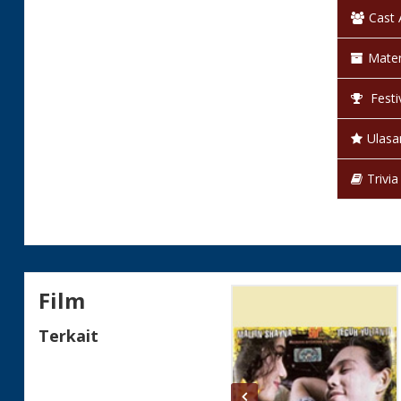
Cast
Mater
Festi
Ulasa
Trivia
Film
Terkait