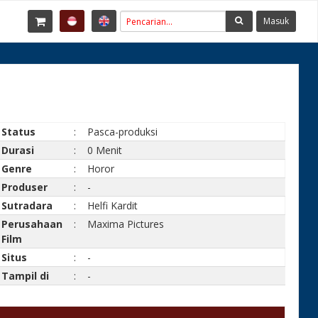
Masuk
Status
:
Pasca-produksi
Durasi
:
0 Menit
Genre
:
Horor
Produser
:
-
Sutradara
:
Helfi Kardit
Perusahaan
:
Maxima Pictures
Film
Situs
:
-
Tampil di
:
-