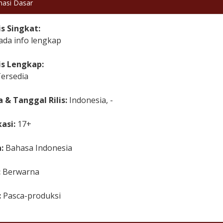
masi Dasar
is Singkat:
ada info lengkap
is Lengkap:
Tersedia
 & Tanggal Rilis:
Indonesia, -
kasi:
17+
a:
Bahasa Indonesia
:
Berwarna
:
Pasca-produksi