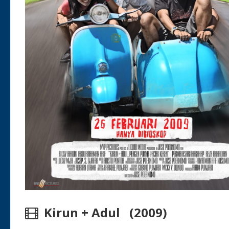
Kirun + Adul (2009)