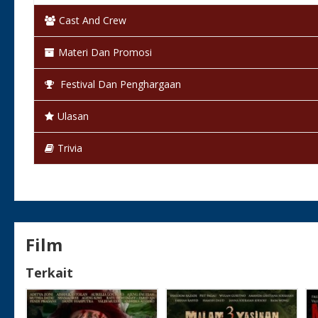
Cast And Crew
Warna:
Berwarna
Materi Dan Promosi
Status:
Selesai / Rilis
Festival Dan Penghargaan
Ulasan
Trivia
Film
Terkait