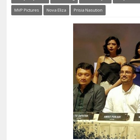
MVP Pictures
Nova Eliza
Prisia Nasution