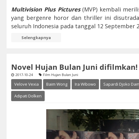
Multivision Plus Pictures
(MVP) kembali merili
yang bergenre horor dan thriller ini disutrad
seluruh Indonesia pada tanggal 12 September 2
Selengkapnya
Novel Hujan Bulan Juni difilmkan!
2017-10-24
Film Hujan Bulan Juni
Velove Vexia
Baim Wong
Ira Wibowo
Sapardi Djoko Da
Adipati Dolken