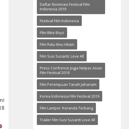
Daftar Nominasi Festival Film
Indonesia 2019
Festival Film Indonesia
Film Bike Boyz
Film Ratu Ilmu Hitam
Film Susi Susanti: Love All
Press Confrence Jogja Netpac Asian
Film Festival 2019
Film Perempuan Tanah Jahanam
Korea Indonesia Film Festival 2019
mi
18
Film Lampor: Keranda Terbang
Trailer Film Susi Susanti Love All