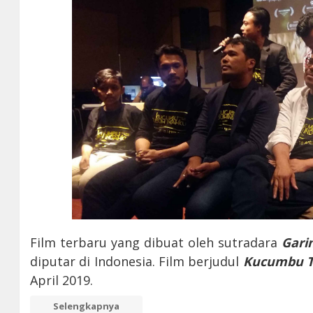
Film terbaru yang dibuat oleh sutradara
Gari
diputar di Indonesia. Film berjudul
Kucumbu T
April 2019.
Selengkapnya