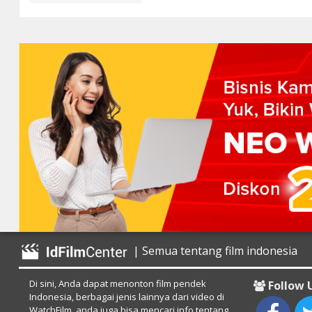
| Semua tentang film indonesia
Di sini, Anda dapat menonton film pendek
Follow 
Indonesia, berbagai jenis lainnya dari video di
WatchFilm, anda juga bisa mencari info tentang