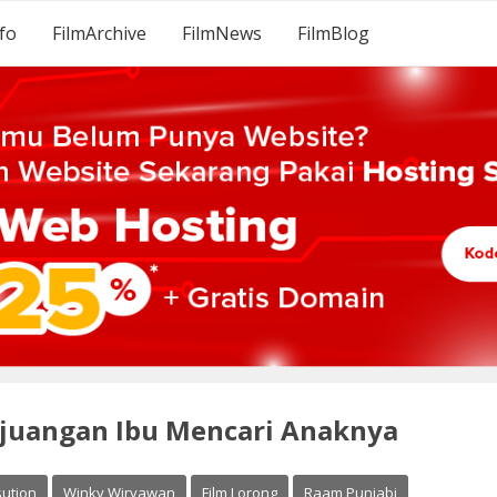
fo
FilmArchive
FilmNews
FilmBlog
rjuangan Ibu Mencari Anaknya
sution
Winky Wiryawan
Film Lorong
Raam Punjabi