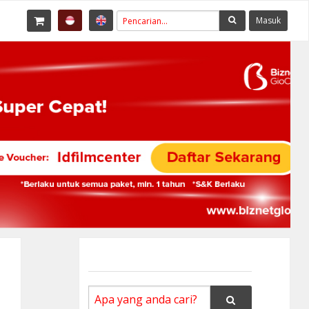
Masuk