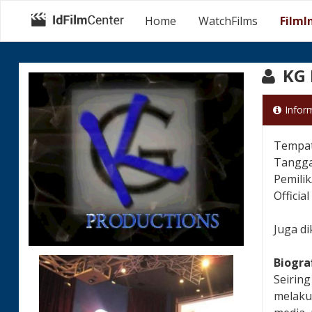
Home
WatchFilms
FilmI
KG 
Infor
Tempat 
Tanggal
Pemilik
Officia
Juga d
Biogra
Seiring
melakuk