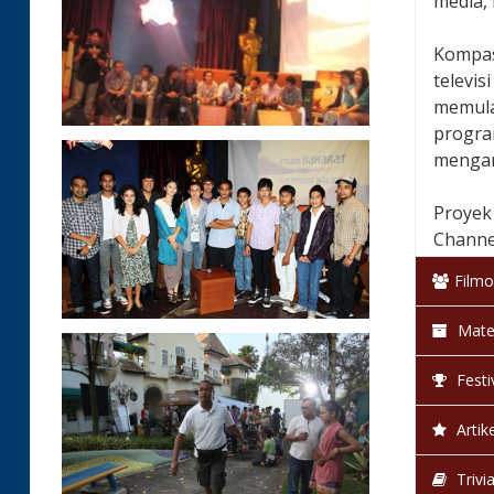
media, 
Kompas
televi
memula
progra
mengand
Proyek
Channe
Filmo
Biogra
Tidak 
Mate
Festi
Artike
Trivi