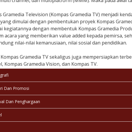
multi channel, dan multiplatform (MMM). Maka pada awal tah
 Gramedia Television (Kompas Gramedia TV) menjadi kenda
si yang dimulai dengan pembentukan proyek Kompas Gramedi
i kegiatannya dengan membentuk Kompas Gramedia Produc
m acara yang memberikan value added kepada pemirsa, se
ung nilai-nilai kemanusiaan, nilai sosial dan pendidikan.
 Kompas Gramedia TV sekaligus juga mempersiapkan terb
l, Kompas Gramedia Vision, dan Kompas TV.
grafi
fi Lengkap:
Ada Data
ri Dan Promosi
val Dan Penghargaan
l
a