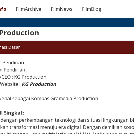
nfo
FilmArchive
FilmNews
FilmBlog
Production
masi Dasar
Pendirian : -
 Pendirian :
/CEO : KG Production
l Website :
KG Production
ikenal sebagai Kompas Gramedia Production
fi Singkat:
 dengan perkembangan teknologi dan situasi lingkungan bis
an transformasi menuju era digital. Dengan demikian sosok