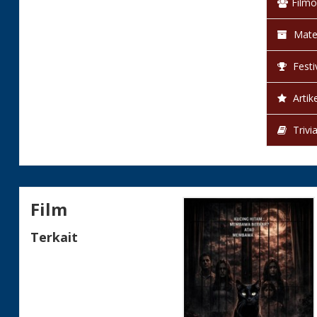
Filmo
Mate
Festi
Artike
Trivi
Film
Terkait