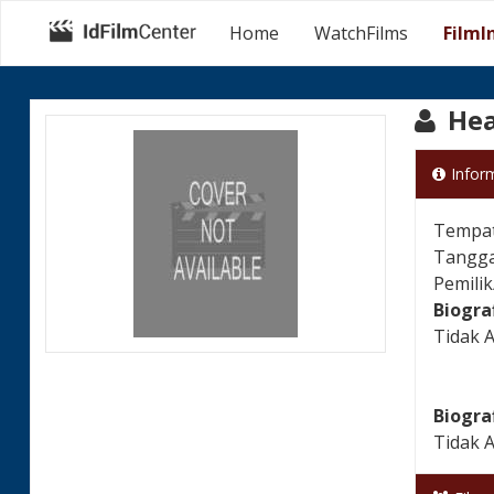
Home
WatchFilms
FilmI
Hea
Infor
Tempat 
Tanggal
Pemilik
Biogra
Tidak 
Biogra
Tidak 