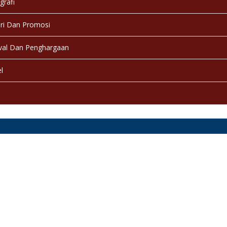
grafi
ri Dan Promosi
val Dan Penghargaan
l
a