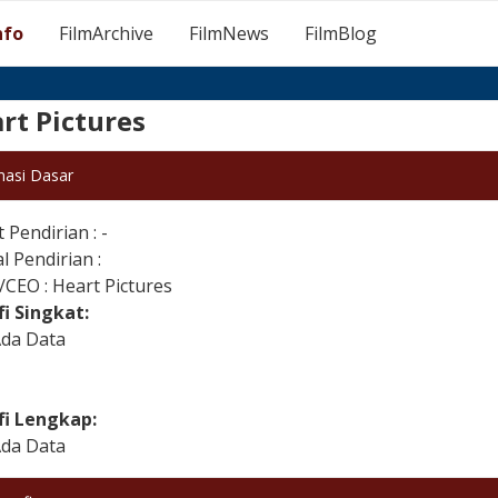
nfo
FilmArchive
FilmNews
FilmBlog
rt Pictures
masi Dasar
Pendirian : -
 Pendirian :
/CEO : Heart Pictures
fi Singkat:
Ada Data
fi Lengkap:
Ada Data