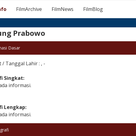
nfo
FilmArchive
FilmNews
FilmBlog
ng Prabowo
masi Dasar
/ Tanggal Lahir : , -
fi Singkat:
ada informasi.
fi Lengkap:
ada informasi.
grafi