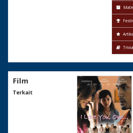
Mate
Festi
Artike
Trivi
Film
Terkait