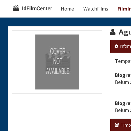
Home
WatchFilms
FilmI
Agu
Infor
Tempat 
Biogra
Belum 
Biogra
Belum 
Filmo