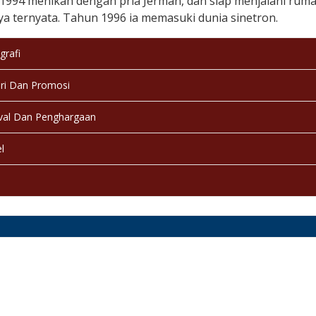
994 menikah dengan pria Jerman, dan siap menjalani rumah 
ya ternyata. Tahun 1996 ia memasuki dunia sinetron.
grafi
ri Dan Promosi
val Dan Penghargaan
l
a