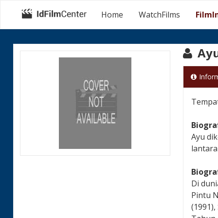
Home
WatchFilms
FilmI
Ayu
Infor
Tempat
Biogra
Ayu dik
lantara
Biogra
Di duni
Pintu N
(1991),