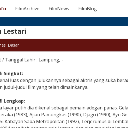
nfo
FilmArchive
FilmNews
FilmBlog
 Lestari
masi Dasar
 / Tanggal Lahir : Lampung, -
fi Singkat:
enal luas dengan julukannya sebagai aktris yang suka bera
n judul-judul film yang telah dimainkanya.
fi Lengkap:
a layar putih dia dikenal sebagai pemain adegan panas. Gel
eraka (1983), Ajian Pamungkas (1990), Djago (1990), Ayu Gen
 Si Kabayan Saba Metropolitan (1992), Terjerumus di Lembah 