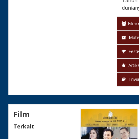
Tahun 1
dunian
Filmo
Mate
Festi
Artike
Trivi
Film
Terkait