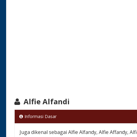
Alfie Alfandi
Informasi Dasar
Juga dikenal sebagai Alfie Alfandy, Alfie Affandy, Alf