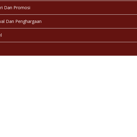
ri Dan Promosi
val Dan Penghargaan
l
a