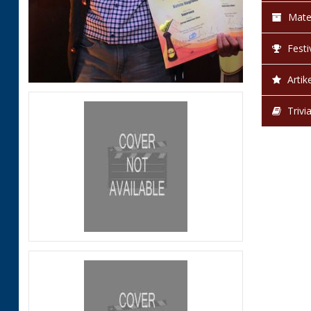
Mate
Festi
Artike
Trivi