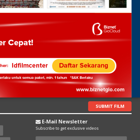
SUBMIT FILM
E-Mail Newsletter
Subscribe to get exclusive videos