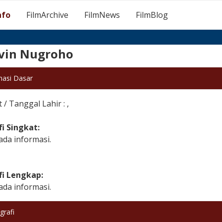
nfo
FilmArchive
FilmNews
FilmBlog
vin Nugroho
masi Dasar
/ Tanggal Lahir : ,
fi Singkat:
ada informasi.
fi Lengkap:
ada informasi.
grafi