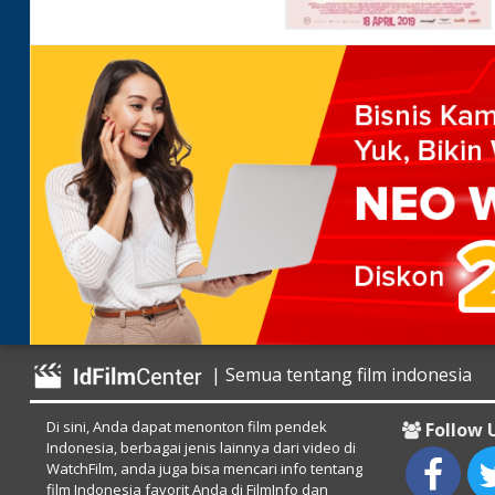
| Semua tentang film indonesia
Di sini, Anda dapat menonton film pendek
Follow 
Indonesia, berbagai jenis lainnya dari video di
WatchFilm, anda juga bisa mencari info tentang
film Indonesia favorit Anda di FilmInfo dan