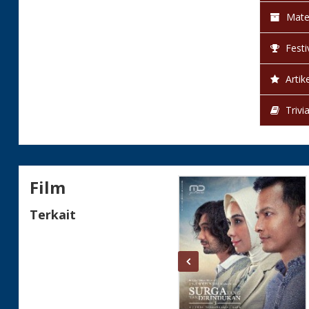
Mate
Festi
Artike
Trivi
Film
Terkait