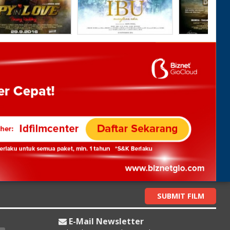
SUBMIT FILM
E-Mail Newsletter