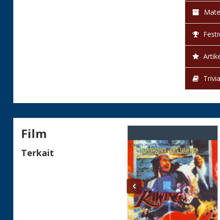
Mate
Festi
Artike
Trivi
Film
Terkait