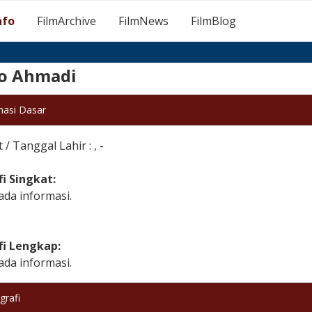
nfo
FilmArchive
FilmNews
FilmBlog
o Ahmadi
masi Dasar
/ Tanggal Lahir : , -
fi Singkat:
ada informasi.
fi Lengkap:
ada informasi.
grafi