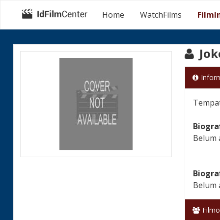
Home
WatchFilms
FilmI
Jok
Infor
Tempat 
Biogra
Belum 
Biogra
Belum 
Filmo