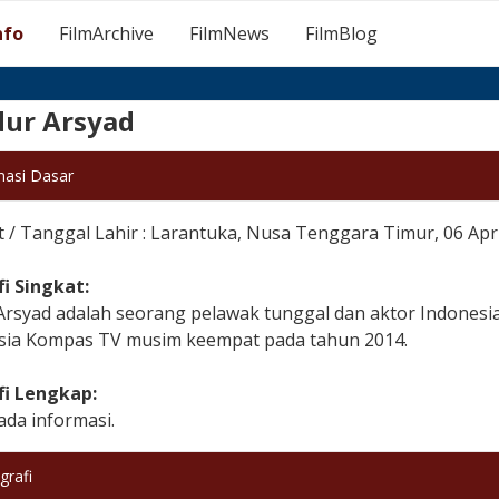
nfo
FilmArchive
FilmNews
FilmBlog
ur Arsyad
masi Dasar
/ Tanggal Lahir : Larantuka, Nusa Tenggara Timur, 06 Apri
fi Singkat:
Arsyad adalah seorang pelawak tunggal dan aktor Indonesia
sia Kompas TV musim keempat pada tahun 2014.
fi Lengkap:
ada informasi.
grafi