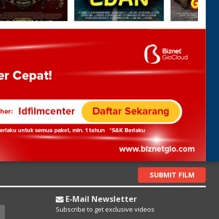
SUBMIT FILM
E-Mail Newsletter
Subscribe to get exclusive videos