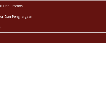
ri Dan Promosi
val Dan Penghargaan
l
a