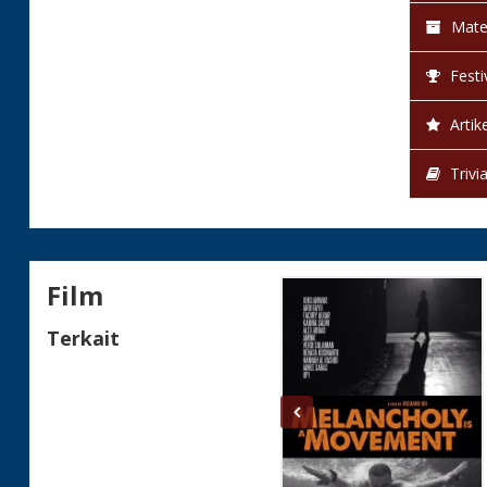
Mate
Festi
Artike
Trivi
Film
Terkait