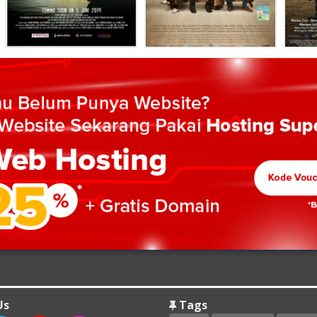
Us
Tags