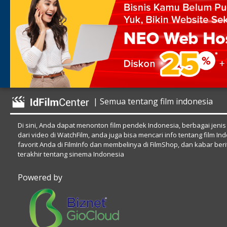
| Semua tentang film indonesia
Di sini, Anda dapat menonton film pendek Indonesia, berbagai jenis
dari video di WatchFilm, anda juga bisa mencari info tentang film In
favorit Anda di FilmInfo dan membelinya di FilmShop, dan kabar beri
terakhir tentang sinema Indonesia
Powered by