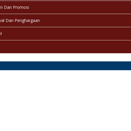
ri Dan Promosi
val Dan Penghargaan
l
a