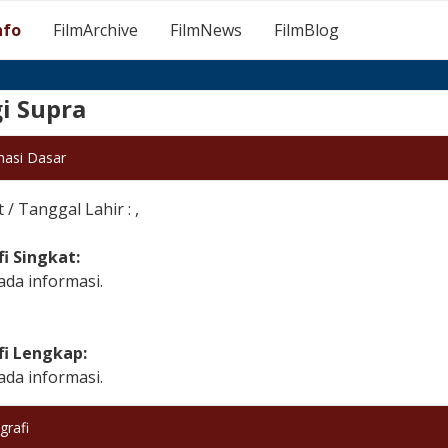
nfo
FilmArchive
FilmNews
FilmBlog
i Supra
masi Dasar
/ Tanggal Lahir : ,
fi Singkat:
ada informasi.
fi Lengkap:
ada informasi.
grafi