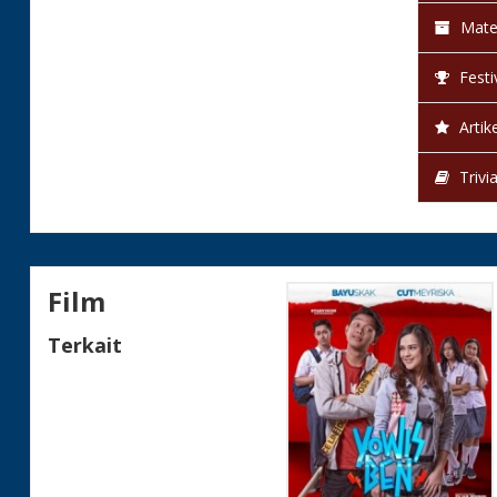
Mate
Festi
Artike
Trivi
Film
Terkait