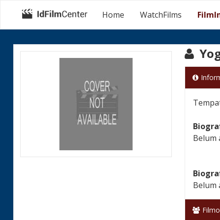
Home
WatchFilms
FilmI
Yog
Infor
Tempat 
Biogra
Belum 
Biogra
Belum 
Filmo