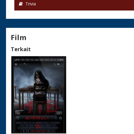
Trivia
Film
Terkait