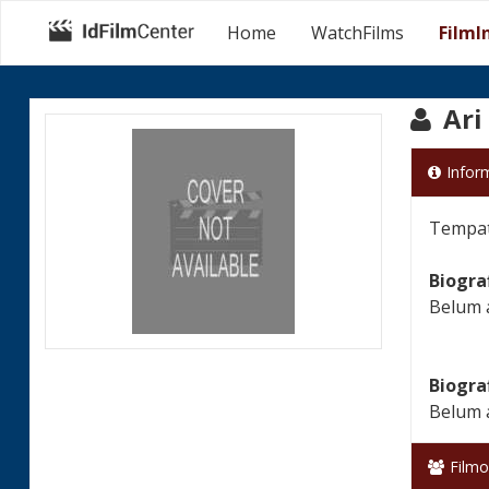
Home
WatchFilms
FilmI
Ari
Infor
Tempat 
Biogra
Belum 
Biogra
Belum 
Filmo