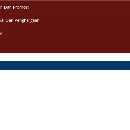
ri Dan Promosi
val Dan Penghargaan
l
a