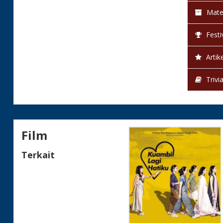
Mate
Festi
Artike
Trivi
Film
Terkait