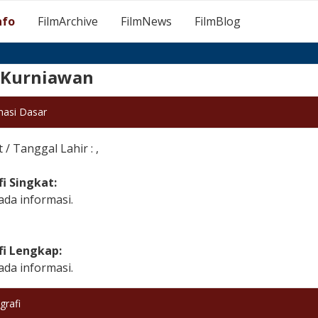
nfo
FilmArchive
FilmNews
FilmBlog
 Kurniawan
masi Dasar
/ Tanggal Lahir : ,
fi Singkat:
ada informasi.
fi Lengkap:
ada informasi.
grafi