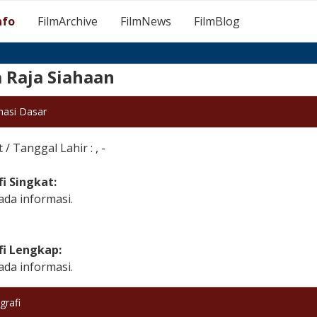
nfo
FilmArchive
FilmNews
FilmBlog
 Raja Siahaan
masi Dasar
/ Tanggal Lahir : , -
fi Singkat:
ada informasi.
fi Lengkap:
ada informasi.
grafi