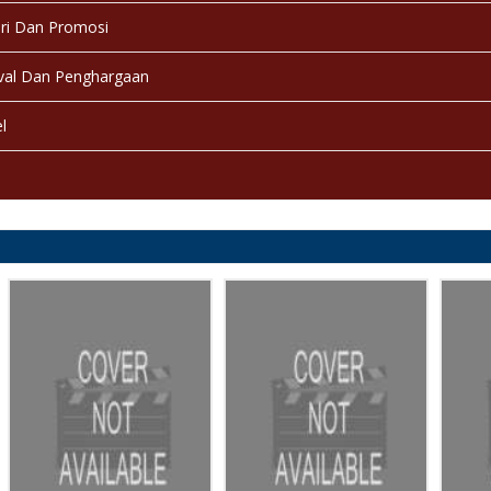
ri Dan Promosi
val Dan Penghargaan
l
a