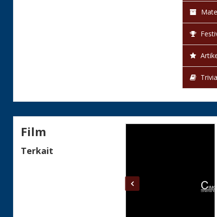
Mate
Festi
Artike
Trivi
Film
Terkait