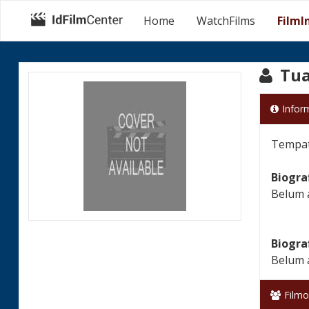
Home
WatchFilms
FilmI
Tua
Infor
Tempat 
Biogra
Belum 
Biogra
Belum 
Filmo