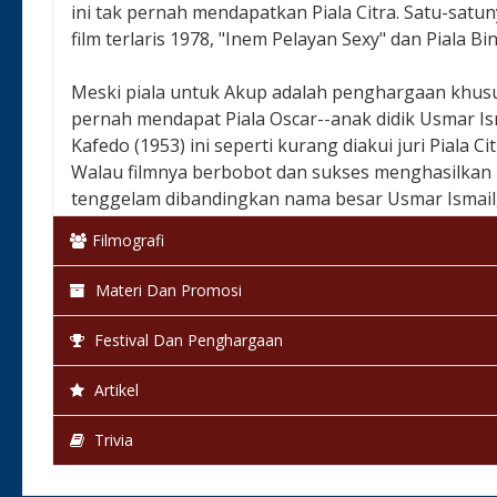
ini tak pernah mendapatkan Piala Citra. Satu-sat
film terlaris 1978, "Inem Pelayan Sexy" dan Piala B
Meski piala untuk Akup adalah penghargaan khusus
pernah mendapat Piala Oscar--anak didik Usmar Is
Kafedo (1953) ini seperti kurang diakui juri Piala 
Walau filmnya berbobot dan sukses menghasilkan la
tenggelam dibandingkan nama besar Usmar Ismail,
Sani.
Filmografi
Salim Said, pengamat politik yang juga kritikus fi
Materi Dan Promosi
"menampilkan sesuatu yang baru di tengah sejumla
Sinar Harapan, 1991). Bila untuk "Bapak Film Nasi
Festival Dan Penghargaan
berdarah Aceh kelahiran Malang, 1932, dan wafat 
memang pantas menyandangnya, lantaran generasi 
Artikel
Benyamin S., Jalal, Ateng, sampai duet Kadir-Doyo
Susun (1987)--lahir dari tangannya.
Trivia
Akup juga dinilai menyegarkan aspek bertutur fil