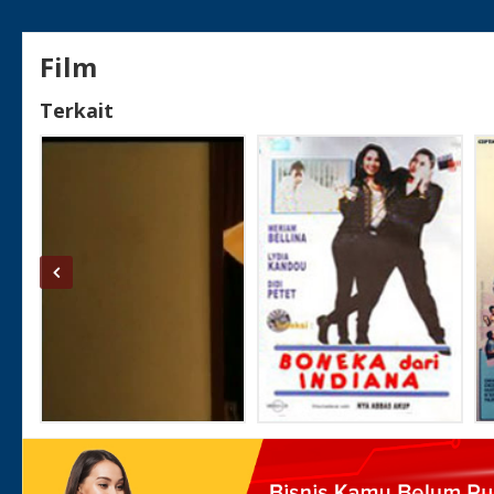
genre film komedi juga disentuh Akup. Sebutlah D
menyajikan horor komedi. Dalam Tiga Buronan (195
Film
Koboi Cengeng (1974) ada parodi ketika di masa itu
Lone Ranger dan Bonanza. Lalu ada komedi musikal
Terkait
Pelayan Sexy (1976) yang menjadi masterpiece-nya.