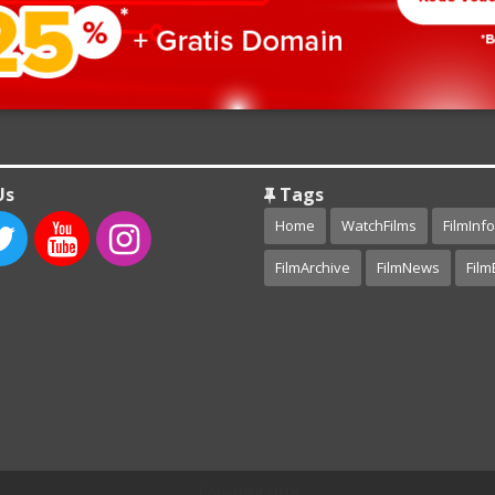
Us
Tags
Home
WatchFilms
FilmInfo
FilmArchive
FilmNews
Film
Copyright 2018