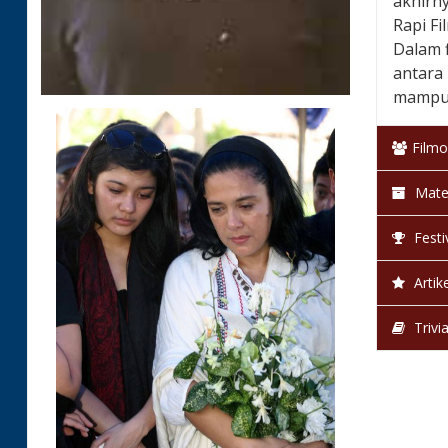
akhirn
Rapi Fi
Dalam f
antara 
mampu 
Filmo
Mate
Festi
Artike
Trivi