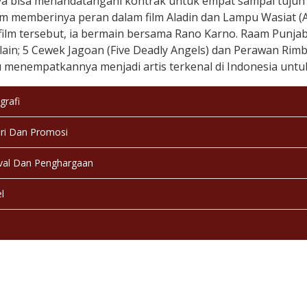
ya bisa menandatangani kontrak untuk empat sampai tujuh f
lm memberinya peran dalam film Aladin dan Lampu Wasiat (A
ilm tersebut, ia bermain bersama Rano Karno. Raam Punjabi 
lain; 5 Cewek Jagoan (Five Deadly Angels) dan Perawan Rimba
menempatkannya menjadi artis terkenal di Indonesia untu
grafi
ri Dan Promosi
val Dan Penghargaan
l
a