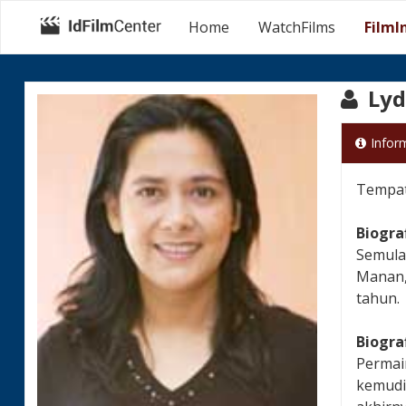
Home
WatchFilms
FilmI
Lyd
Infor
Tempat 
Biogra
Semula
Manan, 
tahun.
Biogra
Permai
kemudi